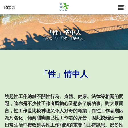
繁體
「性」情中人
首頁
>
「性」情中人
「性」情中人
說起性工作總離不開性行為、身體、健康、法律等相關的問
題，這亦是不少性工作者既擔心又想多了解的事。對大眾而
言，性工作是比較神秘又令人好奇的職業，而性工作者則因
為污名化，傾向隱瞞自己性工作者的身份，因此較難從一般
日常生活中接收到與性工作相關的重要而正確訊息。部份性