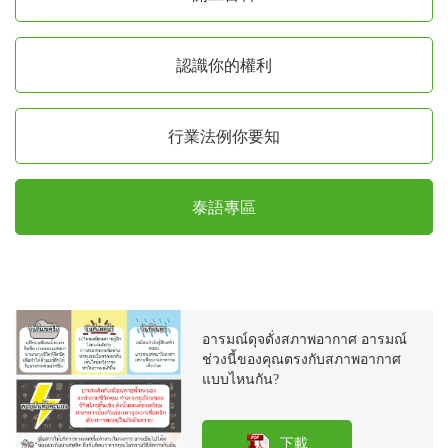
認識你的權利
行業法例你要知
泰語專區
อารมณ์ดุจดั่งสภาพอากาศ อารมณ์
ช่วงนี้ของคุณตรงกับสภาพอากาศ
แบบไหนกัน?
下載