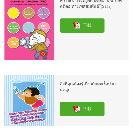
ความเข าใจที่ถูกต องเกยี่ วกบั โรค
ตดิตอ่ ทางเพศสมพันธ์ ั(STIs)
下載
สิ่งที่คุณต้องรู้เกี่ยวกับมะเร็งปาก
มดลูก
下載