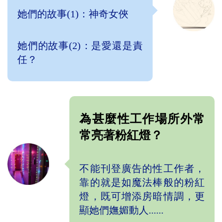
她們的故事(1)：神奇女俠
她們的故事(2)：是愛還是責
任？
為甚麼性工作場所外常
常亮著粉紅燈？
不能刊登廣告的性工作者，
靠的就是如魔法棒般的粉紅
燈，既可增添房暗情調，更
顯她們嫵媚動人......