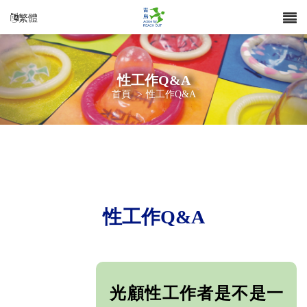
繁體
性工作Q&A
首頁
>
性工作Q&A
性工作Q&A
光顧性工作者是不是一