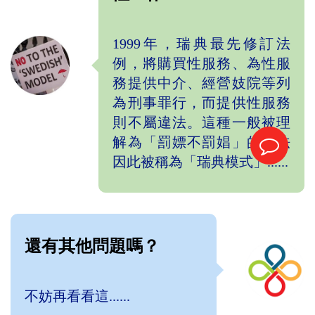
1999年，瑞典最先修訂法
例，將購買性服務、為性服
務提供中介、經營妓院等列
為刑事罪行，而提供性服務
則不屬違法。這種一般被理
解為「罰嫖不罰娼」的做法
因此被稱為「瑞典模式」......
還有其他問題嗎？
不妨再看看這......