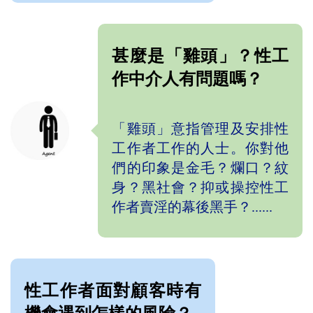
甚麼是「雞頭」？性工
作中介人有問題嗎？
「雞頭」意指管理及安排性
工作者工作的人士。你對他
們的印象是金毛？爛口？紋
身？黑社會？抑或操控性工
作者賣淫的幕後黑手？......
性工作者面對顧客時有