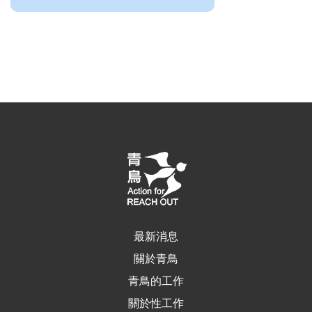
最新消息
關於青鳥
青鳥的工作
關於性工作