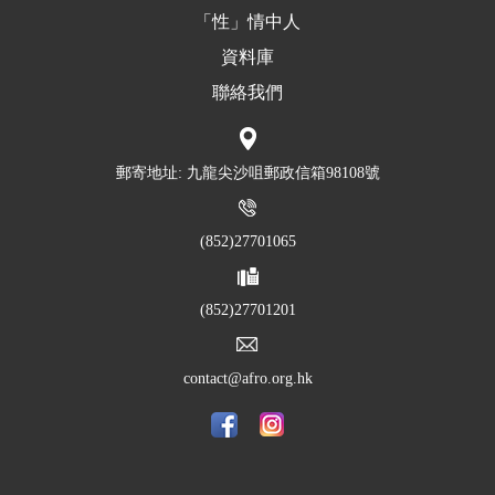
「性」情中人
資料庫
聯絡我們
郵寄地址: 九龍尖沙咀郵政信箱98108號
(852)27701065
(852)27701201
contact@afro.org.hk