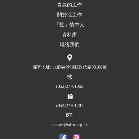
青鳥的工作
關於性工作
「性」情中人
資料庫
聯絡我們
郵寄地址: 九龍尖沙咀郵政信箱98108號
(852)27701065
(852)27701201
contact@afro.org.hk