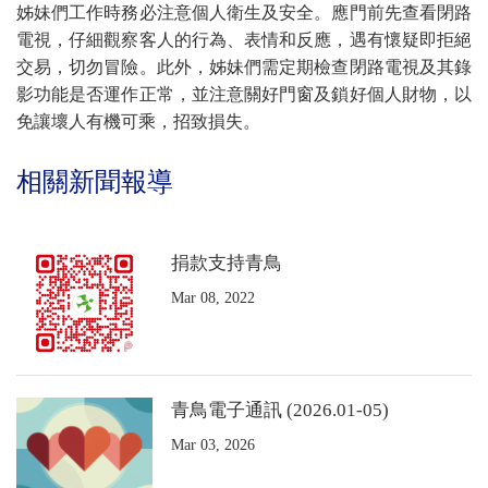
姊妹們工作時務必注意個人衛生及安全。應門前先查看閉路
電視，仔細觀察客人的行為、表情和反應，遇有懷疑即拒絕
交易，切勿冒險。此外，姊妹們需定期檢查閉路電視及其錄
影功能是否運作正常，並注意關好門窗及鎖好個人財物，以
免讓壞人有機可乘，招致損失。
相關新聞報導
捐款支持青鳥
Mar 08, 2022
青鳥電子通訊 (2026.01-05)
Mar 03, 2026