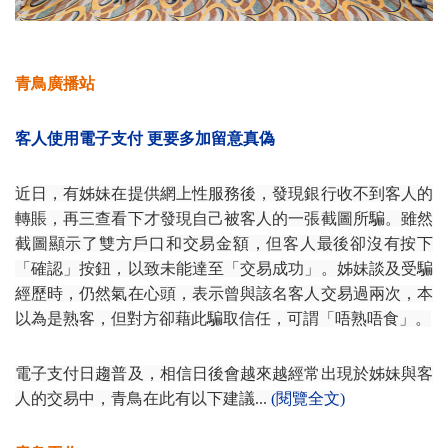
青鳥廣播站
客人使用電子支付 更要多加留意真偽
近日，有姊妹在提供網上性服務後，發現銀行收不到客人的
轉賬，再三查看下才發現自己被客人的一張截圖所騙。雖然
截圖顯示了雙方戶口和交易金額，但客人最後卻沒有按下
「確認」按鈕，以致未能達至「交易成功」。姊妹談及受騙
經歷時，仍然氣在心頭，表示曾與該名客人交易過兩次，本
以為是熟客，但對方卻藉此騙取信任，可謂「唔熟唔食」。
電子支付日趨普及，相信日後會越來越經常出現於姊妹與客
人的交易中，青鳥在此有以下建議...
(閱覽全文)