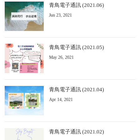
青鳥電子通訊 (2021.06)
Jun 23, 2021
青鳥電子通訊 (2021.05)
May 26, 2021
青鳥電子通訊 (2021.04)
Apr 14, 2021
青鳥電子通訊 (2021.02)