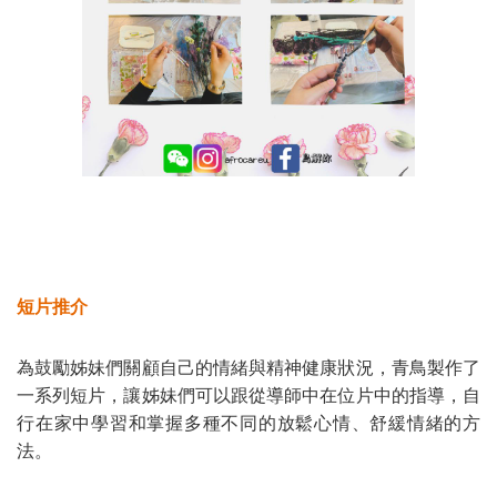
短片推介
為鼓勵姊妹們關顧自己的情緒與精神健康狀況，青鳥製作了
一系列短片，讓姊妹們可以跟從導師中在位片中的指導，自
行在家中學習和掌握多種不同的放鬆心情、舒緩情緒的方
法。