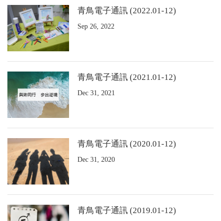
青鳥電子通訊 (2022.01-12)
Sep 26, 2022
青鳥電子通訊 (2021.01-12)
Dec 31, 2021
青鳥電子通訊 (2020.01-12)
Dec 31, 2020
青鳥電子通訊 (2019.01-12)