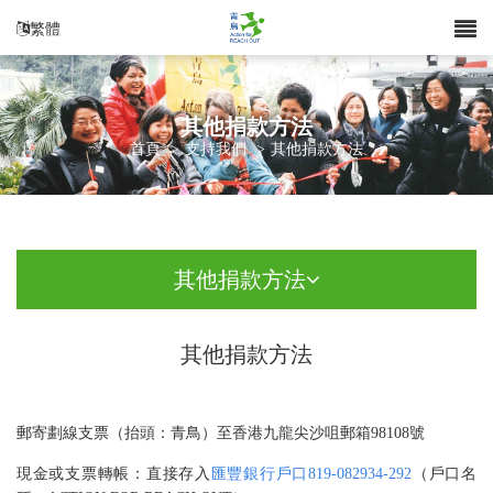
繁體
其他捐款方法
首頁
>
支持我們
>
其他捐款方法
其他捐款方法
其他捐款方法
郵寄劃線支票（抬頭：青鳥）至香港九龍尖沙咀郵箱98108號
現金或支票轉帳：直接存入
匯豐銀行戶口819-082934-292
（戶口名