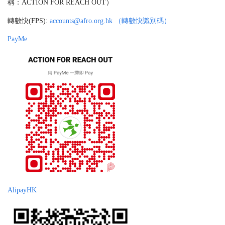
稱：ACTION FOR REACH OUT）
轉數快(FPS):
accounts@afro.org.hk （轉數快識別碼）
PayMe
AlipayHK