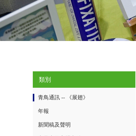
類別
青鳥通訊 -- 《展翅》
年報
新聞稿及聲明