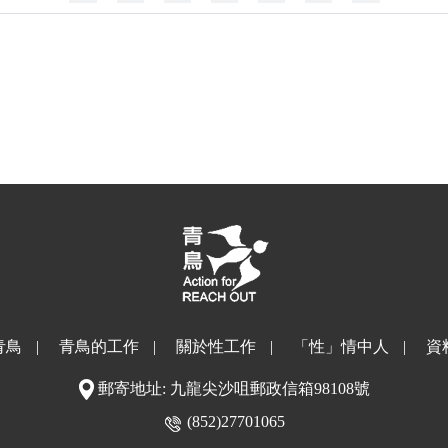
青鳥
|
青鳥的工作
|
關於性工作
|
「性」情中人
|
資
郵寄地址: 九龍尖沙咀郵政信箱98108號
(852)27701065