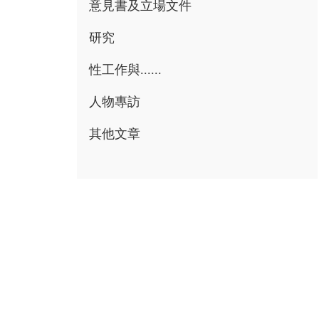
意見書及立場文件
研究
性工作與......
人物專訪
其他文章