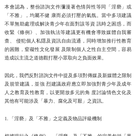
本會認為，整份諮詢文件瀰漫著色情與性等同「淫褻」或
「不雅」，均屬不健 康而必須打壓的氣氛。當中多項建議
不單無助處理或解決青少年在面對該等資 訊時之困惑，而
收緊《條例》、加強執法等建議更有機會導致媒體自我審
查、 侵犯個人私隱及資訊自由流通，同時增加推行性教育
的困難，窒礙性文化發展 及限制個人之性自主空間，容易
造成以主流之道德觀打壓小眾取向之負面效果。
因此，我們反對諮詢文件中提及多項對傳媒及新媒體之限制
及規管建議，並強 烈建議政府應立即加強對青少年及成年
人之教育及性教育，以更開放多元的角 度討論情色文化及
其他有可能涉及「暴力、腐化及可厭」之資訊。
1. 「淫褻」及「不雅」之定義及物品評級機制