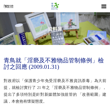
繁體
資料庫
首頁
>
資料庫
青鳥就「淫褻及不雅物品管制條例」檢
討之回應 (2009.01.31)
對政府以「保護青少年免受淫褻及不雅資訊荼毒」為大前
提，就檢討實行了 21 年之「淫褻及不雅物品管制條例」，
提出了多項特別是針對新媒體加強規管的 「改善範圍」建
議，本會抱有懷疑態度。