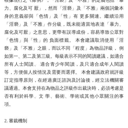
根據現行之《條例》，「淫褻」及「不雅」的定義包括「暴
力、腐化及可 厭」，然而「淫褻」及「不雅」兩個詞彙本
身的意義卻與「色情」及「性」有 更多關連。繼續沿用
「淫褻」及「不雅」作分級，既未能適當地表達「暴力、
腐化及可厭」之意思，更帶有誤導成份，容易導致公眾對
「色情」與「性」的 負面標籤。 本會建議取消使用「淫
褻」及「不雅」之眼，而以不同「程度」為物品評級， 例
如第一、第二及第三級。每級表示不同的閱讀建議，如適合
所有人士閱讀、 適合青少年閱讀，及只適合成年人閱讀
等，方便個人按情況及需要而選擇。 本會建議政府就評級
訂定指導原則，在經過廣泛諮詢及討論後，經立法機關審
議通過。本會支持在為物品之評級作出裁決時，必須考慮是
否有利於科學、文 學、藝術、學術或其他小眾關注的事
項。
2. 審裁機制