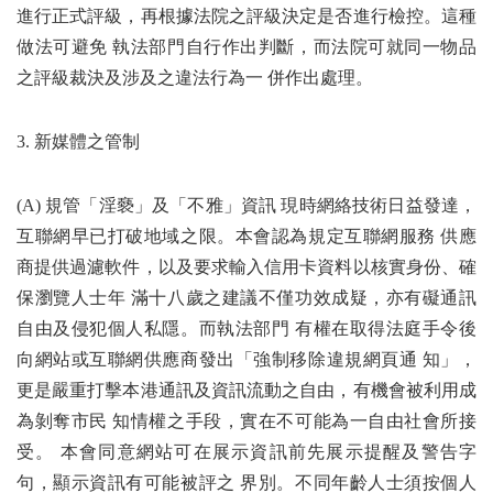
進行正式評級，再根據法院之評級決定是否進行檢控。這種
做法可避免 執法部門自行作出判斷，而法院可就同一物品
之評級裁決及涉及之違法行為一 併作出處理。
3. 新媒體之管制
(A) 規管「淫褻」及「不雅」資訊 現時網絡技術日益發達，
互聯網早已打破地域之限。本會認為規定互聯網服務 供應
商提供過濾軟件，以及要求輸入信用卡資料以核實身份、確
保瀏覽人士年 滿十八歲之建議不僅功效成疑，亦有礙通訊
自由及侵犯個人私隱。而執法部門 有權在取得法庭手令後
向網站或互聯網供應商發出「強制移除違規網頁通 知」，
更是嚴重打擊本港通訊及資訊流動之自由，有機會被利用成
為剝奪市民 知情權之手段，實在不可能為一自由社會所接
受。 本會同意網站可在展示資訊前先展示提醒及警告字
句，顯示資訊有可能被評之 界別。不同年齡人士須按個人