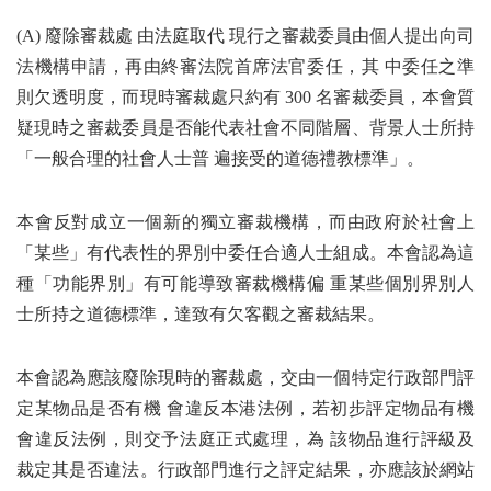
(A) 廢除審裁處 由法庭取代 現行之審裁委員由個人提出向司
法機構申請，再由終審法院首席法官委任，其 中委任之準
則欠透明度，而現時審裁處只約有 300 名審裁委員，本會質
疑現時之審裁委員是否能代表社會不同階層、背景人士所持
「一般合理的社會人士普 遍接受的道德禮教標準」。
本會反對成立一個新的獨立審裁機構，而由政府於社會上
「某些」有代表性的界別中委任合適人士組成。本會認為這
種「功能界別」有可能導致審裁機構偏 重某些個別界別人
士所持之道德標準，達致有欠客觀之審裁結果。
本會認為應該廢除現時的審裁處，交由一個特定行政部門評
定某物品是否有機 會違反本港法例，若初步評定物品有機
會違反法例，則交予法庭正式處理，為 該物品進行評級及
裁定其是否違法。行政部門進行之評定結果，亦應該於網站