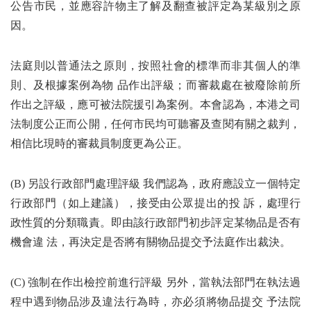
公告市民，並應容許物主了解及翻查被評定為某級別之原
因。
法庭則以普通法之原則，按照社會的標準而非其個人的準
則、及根據案例為物 品作出評級；而審裁處在被廢除前所
作出之評級，應可被法院援引為案例。本會認為，本港之司
法制度公正而公開，任何市民均可聽審及查閱有關之裁判，
相信比現時的審裁員制度更為公正。
(B) 另設行政部門處理評級 我們認為，政府應設立一個特定
行政部門（如上建議），接受由公眾提出的投 訴，處理行
政性質的分類職責。即由該行政部門初步評定某物品是否有
機會違 法，再決定是否將有關物品提交予法庭作出裁決。
(C) 強制在作出檢控前進行評級 另外，當執法部門在執法過
程中遇到物品涉及違法行為時，亦必須將物品提交 予法院