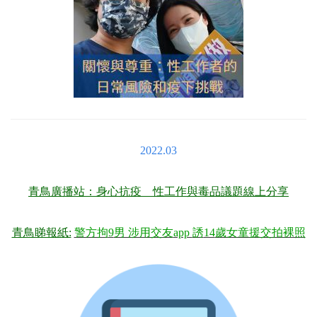
2022.03
青鳥廣播站：身心抗疫 性工作與毒品議題線上分享
青鳥睇報紙:
警方拘
9
男 涉用交友
app
誘
14
歲女童援交拍裸照