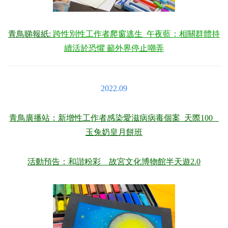
青鳥睇報紙
:
跨性別性工作者爬窗逃生 午夜藍：相關群體持
續活於恐懼 籲外界停止嘲弄
2022.09
青鳥廣播站：新增性工作者感染愛滋病病毒個案 天際100
玉兔奶皇月餅班
活動預告：和諧粉彩 故宮文化博物館半天遊2.0