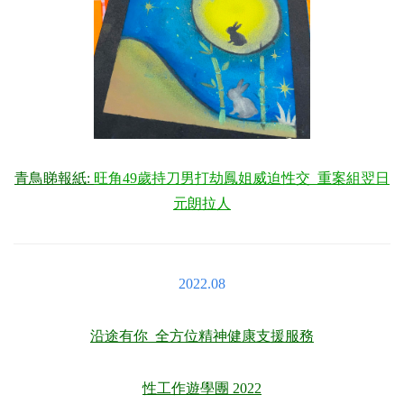
青鳥睇報紙
:
旺角49歲持刀男打劫鳳姐威迫性交 重案組翌日
元朗拉人
2022.08
沿途有你 全方位精神健康支援服務
性工作遊學團 2022