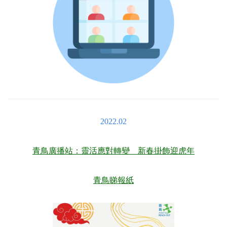
2022.02
青鳥廣播站：靈活應對轉變 新春
掛飾迎虎年
青鳥睇報紙