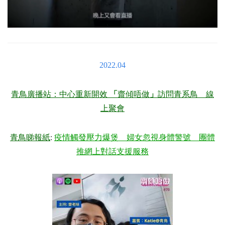
2022.04
青鳥廣播站：中心重新開效
「
齋傾唔做
」
訪問青系鳥 線
上聚會
青鳥睇報紙
:
疫情觸發壓力爆煲 婦女忽視身體警號 團體
推網上對話支援服務