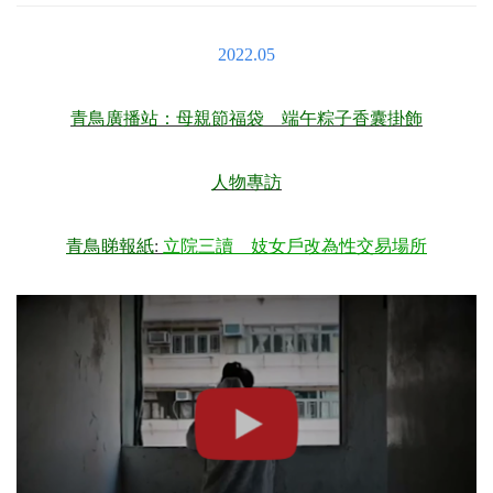
2022.05
青鳥廣播站：母親節福袋 端午粽子香囊掛飾
人物專訪
青鳥睇報紙
:
立院三讀 妓女戶改為性交易場所