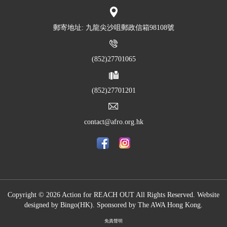
郵寄地址: 九龍尖沙咀郵政信箱98108號
(852)27701065
(852)27701201
contact@afro.org.hk
Copyright © 2026 Action for REACH OUT All Rights Reserved. Website
designed by
Bingo(HK)
.
Sponsored by The
AWA Hong Kong.
免責聲明