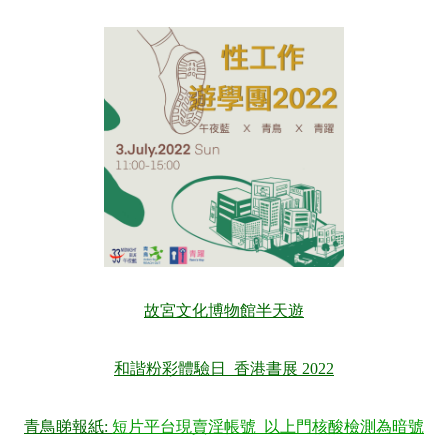
故宮文化博物館半天遊
和諧粉彩體驗日 香港書展 2022
青鳥睇報紙
:
短片平台現賣淫帳號 以上門核酸檢測為暗號