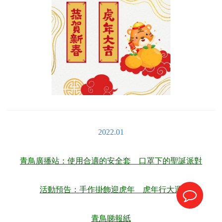
2022.01
青鳥廣播站：使用合適的安全套 口罩下的聖誕派對
活動預告：手作掛飾迎虎年 虎年行大運
青鳥睇報紙