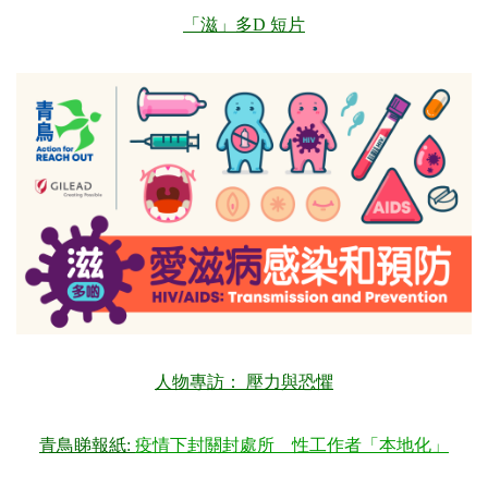
「滋」多D 短片
人物專訪
： 壓力與恐懼
青鳥睇報紙
:
疫情下封關封處所 性工作者「本地化」