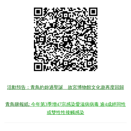
活動預告：青鳥約妳過聖誕 故宮博物館文化遊再度回歸
青鳥睇報紙
:
今年第3季增47宗感染愛滋病病毒 逾4成經同性
或雙性性接觸感染