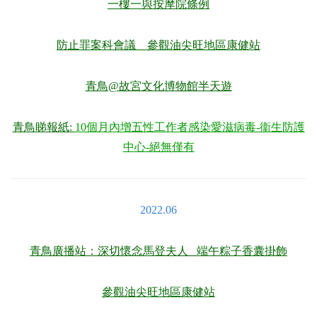
一樓一與按摩院條例
防止罪案科會議 參觀油尖旺地區康健站
青鳥@故宮文化博物館半天遊
青鳥睇報紙
:
10個月內增五性工作者感染愛滋病毒-衞生防護
中心-絕無僅有
2022.06
青鳥廣播站：深切懷念馬登夫人 端午粽子香囊掛飾
參觀油尖旺地區康健站