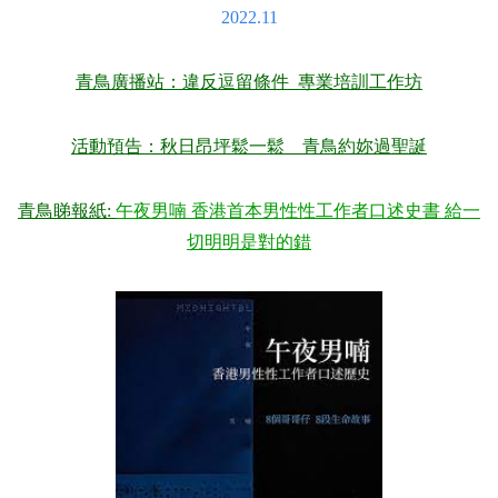
2022.11
青鳥廣播站：違反逗留條件 專業培訓工作坊
活動預告：秋日昂坪鬆一鬆 青鳥約妳過聖誕
青鳥睇報紙
:
午夜男喃 香港首本男性性工作者口述史書 給一
切明明是對的錯